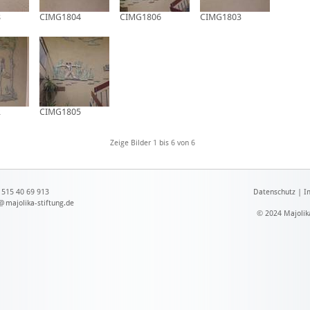
8
CIMG1804
CIMG1806
CIMG1803
2
CIMG1805
Zeige Bilder
1
bis
6
von
6
1515 40 69 913
Datenschutz
|
I
@
majolika-stiftung.de
© 2024 Majolik