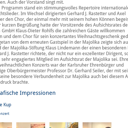
n. Auch der Vorstand singt mit.
 Programm stand ein stimmungsvolles Repertoire international
tslieder. Im Wechsel dirigierten Gerhard J. Rastetter und Axel
er den Chor, der einmal mehr mit seinem hohen Können begeis
r kurzen Begrüßung hatte der Vorsitzende des Aufsichtsrates de
a GmbH Klaus-Dieter Rohlfs die zahlreichen Gäste willkommen
n und dem Chor für sein konzertantes Weihnachtsgeschenk ged
etan von dem erneuten Gastspiel in der Majolika zeigte sich a
d der Majolika-Stiftung Klaus Lindemann der einen besonderen
rd J. Rastetter richtete, der nicht nur ein exzellenter Dirigent, 
 sehr engagiertes Mitglied im Aufsichtsrat der Majolika sei. Ehr
weihnachtlichen Konzerts war der Karlsruher Ehrenbürger und
ige Oberbürgermeister Professor Dr. Gerhard Seiler, der mit s
seine besondere Verbundenheit zur Majolika auch bei diesem A
druck brachte.
afische Impressionen
e Kup
nzert