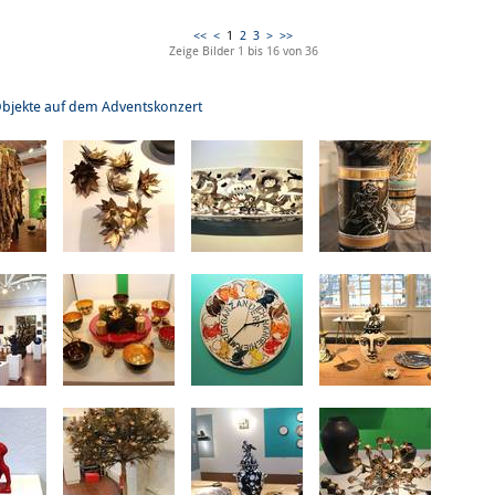
<<
<
1
2
3
>
>>
Zeige Bilder
1
bis
16
von
36
Objekte auf dem Adventskonzert