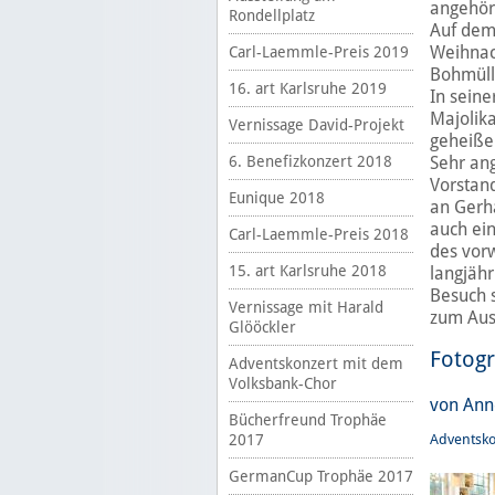
angehöre
Rondellplatz
Auf dem
Weihnach
Carl-Laemmle-Preis 2019
Bohmüll
16. art Karlsruhe 2019
In seine
Majolik
Vernissage David-Projekt
geheiße
6. Benefizkonzert 2018
Sehr ang
Vorstan
Eunique 2018
an Gerha
auch ein
Carl-Laemmle-Preis 2018
des vor
15. art Karlsruhe 2018
langjähr
Besuch 
Vernissage mit Harald
zum Aus
Glööckler
Fotogr
Adventskonzert mit dem
Volksbank-Chor
von Ann
Bücherfreund Trophäe
2017
Adventsko
GermanCup Trophäe 2017