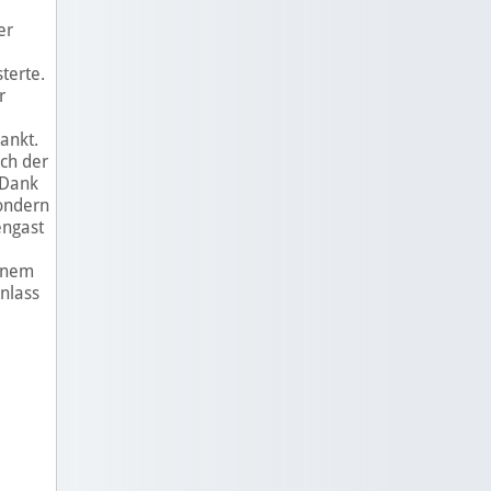
er
terte.
r
ankt.
uch der
 Dank
sondern
engast
einem
nlass