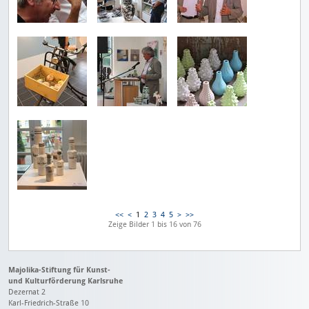
<<
<
1
2
3
4
5
>
>>
Zeige Bilder
1
bis
16
von
76
Majolika-Stiftung für Kunst-
und Kulturförderung Karlsruhe
Dezernat 2
Karl-Friedrich-Straße 10