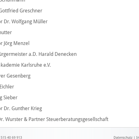
 Gottfried Greschner
r Dr. Wolfgang Müller
hutter
r Jörg Menzel
Bürgermeister a.D. Harald Denecken
akademie Karlsruhe e.V.
iver Gesenberg
Eichler
g Sieber
r Dr. Gunther Krieg
r. Wurster & Partner Steuerberatungsgesellschaft
1515 40 69 913
Datenschutz
|
I