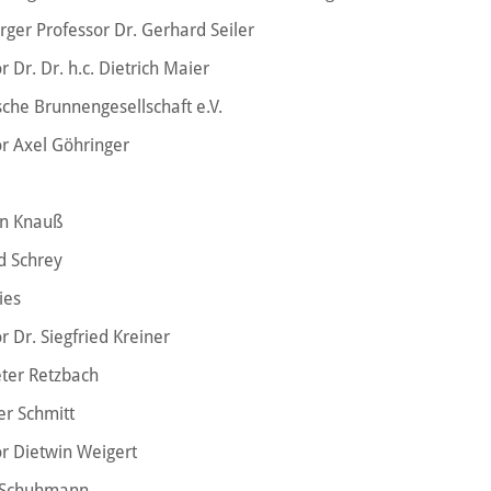
ger Professor Dr. Gerhard Seiler
r Dr. Dr. h.c. Dietrich Maier
che Brunnengesellschaft e.V.
r Axel Göhringer
n Knauß
d Schrey
ies
r Dr. Siegfried Kreiner
eter Retzbach
er Schmitt
r Dietwin Weigert
 Schuhmann