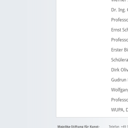
Dr. Ing.
Professo
Ernst Sc
Professo
Erster 
Schüler
Dirk Ol
Gudrun 
Wolfgan
Professo
WUPA, D
Majolika-Stiftung für Kunst-
Telefon +49 