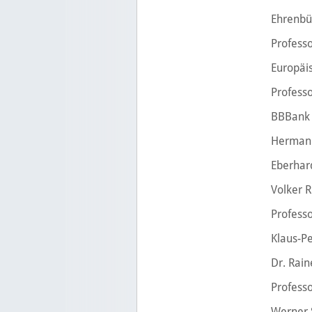
Ehrenbür
Professo
Europäis
Professo
BBBank
Herman
Eberhar
Volker R
Professo
Klaus-P
Dr. Rain
Professo
Werner